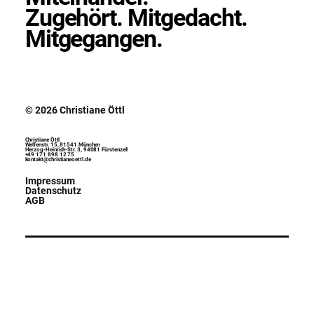
Zugehört. Mitgedacht.
Mitgegangen.
© 2026 Christiane Öttl
Christiane Öttl
Welfenstr. 15, 81541 München
Herzog-Heinrich-Str. 3, 94081 Fürstenzell
+49 171 898 12 75
kontakt@christianeoettl.de
Impressum
Datenschutz
AGB