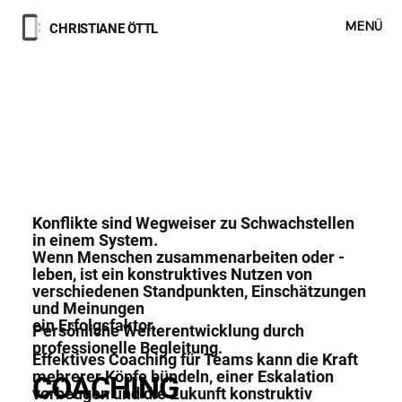
MENÜ
CHRISTIANE ÖTTL
Konflikte sind Wegweiser zu Schwachstellen
in einem System.
Wenn Menschen zusammenarbeiten oder -
leben, ist ein konstruktives Nutzen von
verschiedenen Standpunkten, Einschätzungen
und Meinungen
ein Erfolgsfaktor.
Persönliche Weiterentwicklung durch
professionelle Begleitung.
Effektives Coaching für Teams kann die Kraft
mehrerer Köpfe bündeln, einer Eskalation
COACHING
vorbeugen und die Zukunft konstruktiv